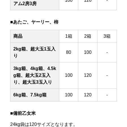
100
120
-
アム2房3房
■あたご、ヤーリー、柿
商品
1箱
2箱
3箱
2kg箱、超大玉1玉入
80
100
-
り
3kg箱、4kg箱、4.5k
g箱、超大玉2玉入
100
120
-
り、超大玉3玉入り
6kg箱、7.5kg箱
100
120
-
■備前乙女米
24kg袋は120サイズとなります。