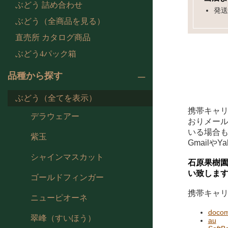
ぶどう 詰め合わせ
発送
ぶどう（全商品を見る）
直売所 カタログ商品
ぶどう4パック箱
品種から探す
ぶどう（全てを表示）
携帯キャリ
デラウェアー
おりメール
いる場合
紫玉
Gmail
シャインマスカット
石原果樹園オ
い致しま
ゴールドフィンガー
携帯キャ
ニューピオーネ
doco
翠峰（すいほう）
au