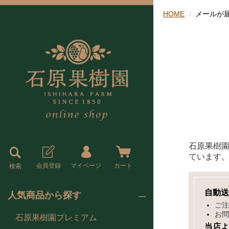
HOME
メールが
石原果樹
ています。
会員登録
マイページ
カート
検索
自動送
人気商品から探す
ご注
お問
石原果樹園プレミアム
当店よ