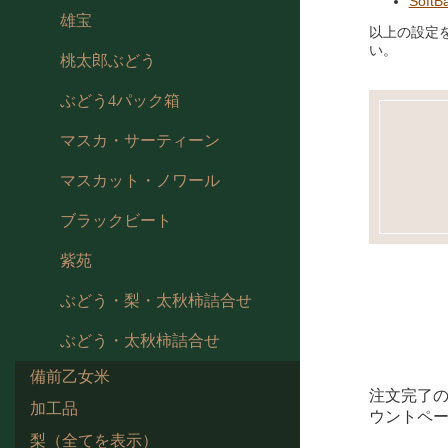
SoftB
雄宝
以上の設定
い。
桃太郎ぶどう
ぶどう4パック箱
マスカ・サーティーン
マスカット・ノワール
ブラックビート
紫苑
ぶどう・梨・太秋柿詰合せ
ぶどう・太秋柿詰合せ
備前乙女米
注文完了
加工品
ウントペ
梨（全てを表示）