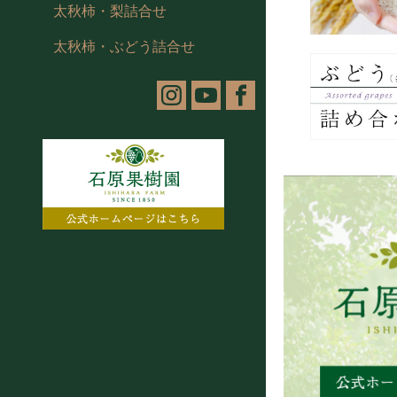
太秋柿・梨詰合せ
太秋柿・ぶどう詰合せ