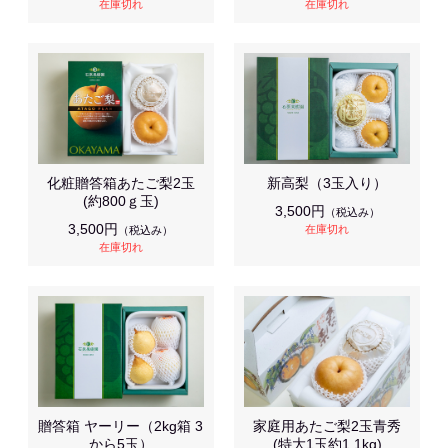
在庫切れ
在庫切れ
化粧贈答箱あたご梨2玉
新高梨（3玉入り）
(約800ｇ玉)
3,500円
（税込み）
3,500円
在庫切れ
（税込み）
在庫切れ
贈答箱 ヤーリー（2kg箱 3
家庭用あたご梨2玉青秀
から5玉）
(特大1玉約1.1kg)