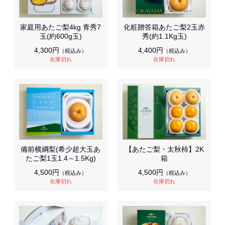
家庭用あたご梨4kg 青秀7
化粧贈答箱あたご梨2玉赤
玉(約600g玉)
秀(約1.1Kg玉)
4,300円
4,400円
（税込み）
（税込み）
在庫切れ
在庫切れ
備前横綱梨(希少超大玉あ
【あたご梨・太秋柿】2K
たご梨1玉1.4～1.5Kg)
箱
4,500円
4,500円
（税込み）
（税込み）
在庫切れ
在庫切れ