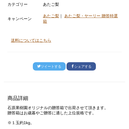
カテゴリー
あたご梨
あたご梨
｜
あたご梨・ヤーリー 贈答特選
キャンペーン
箱
送料についてはこちら
ツイートする
シェアする
商品詳細
石原果樹園オリジナルの贈答箱で出荷させて頂きます。
贈答箱はお歳暮やご贈答に適した上位規格です。
※１玉約1kg。