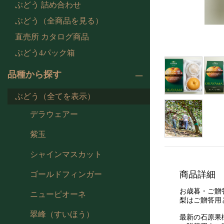
ぶどう 詰め合わせ
ぶどう（全商品を見る）
直売所 カタログ商品
ぶどう4パック箱
品種から探す
ぶどう（全てを表示）
デラウェアー
紫玉
シャインマスカット
商品詳細
ゴールドフィンガー
お歳暮・ご贈
ニューピオーネ
梨はご贈答用
翠峰（すいほう）
最新の石原果