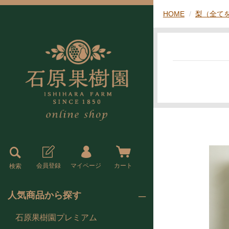
HOME
梨（全て
会員登録
マイページ
カート
検索
人気商品から探す
石原果樹園プレミアム