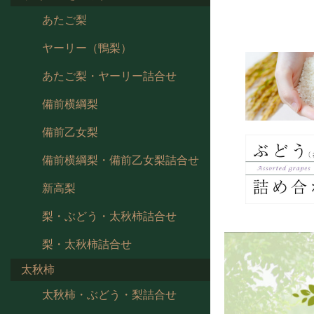
あたご梨
ヤーリー（鴨梨）
あたご梨・ヤーリー詰合せ
備前横綱梨
備前乙女梨
備前横綱梨・備前乙女梨詰合せ
新高梨
梨・ぶどう・太秋柿詰合せ
梨・太秋柿詰合せ
太秋柿
太秋柿・ぶどう・梨詰合せ