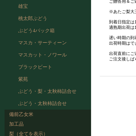
ご贈答用＆ご
雄宝
※あたご梨大玉
桃太郎ぶどう
到着日指定は1
適熟期出荷は
ぶどう4パック箱
遅い時期の到
マスカ・サーティーン
出荷時期はで
出荷直前にご
マスカット・ノワール
ご注文後しば
ブラックビート
紫苑
ぶどう・梨・太秋柿詰合せ
ぶどう・太秋柿詰合せ
備前乙女米
加工品
梨（全てを表示）