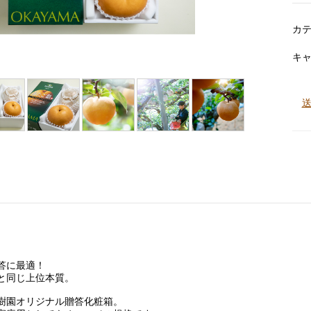
カ
キ
答に最適！
と同じ上位本質。
樹園オリジナル贈答化粧箱。