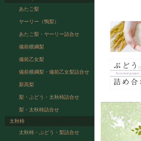
あたご梨
ヤーリー（鴨梨）
あたご梨・ヤーリー詰合せ
備前横綱梨
備前乙女梨
備前横綱梨・備前乙女梨詰合せ
新高梨
梨・ぶどう・太秋柿詰合せ
梨・太秋柿詰合せ
太秋柿
太秋柿・ぶどう・梨詰合せ