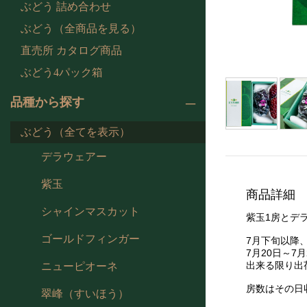
ぶどう 詰め合わせ
ぶどう（全商品を見る）
直売所 カタログ商品
ぶどう4パック箱
品種から探す
ぶどう（全てを表示）
デラウェアー
紫玉
商品詳細
シャインマスカット
紫玉1房とデ
ゴールドフィンガー
7月下旬以降
7月20日～7
出来る限り出
ニューピオーネ
房数はその日
翠峰（すいほう）