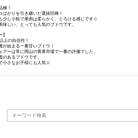
品種！
コばかりを引き継いだ選抜巨峰！
も少し小粒で果肉は柔らかく、とろける感じです☆
美味しい、とっても人気のブドウです。
ー】
度以上の自信作！
穫が始まる一番甘いブドウ！
ェアーは常に岡山の青果市場で一番の評価でした。
着のあるブドウです。
で小さなお子様にも人気☆