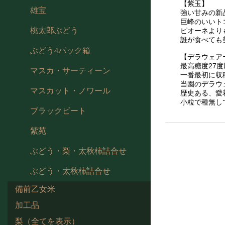
【紫玉】
雄宝
強い甘みの新
巨峰のいいト
桃太郎ぶどう
ピオーネより
誰が食べても
ぶどう4パック箱
【デラウェア
最高糖度27
マスカ・サーティーン
一番最初に収
当園のデラウ
マスカット・ノワール
歴史ある、愛
小粒で種無し
ブラックビート
紫苑
ぶどう・梨・太秋柿詰合せ
ぶどう・太秋柿詰合せ
備前乙女米
加工品
梨（全てを表示）