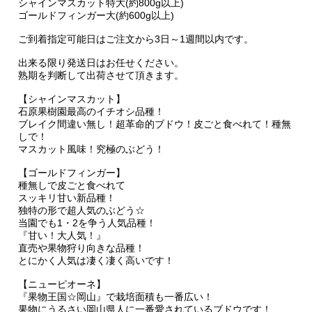
シャインマスカット特大(約800g以上)
ゴールドフィンガー大(約600g以上)
ご到着指定可能日はご注文から3日～1週間以内です。
出来る限り発送日はお任せください。
熟期を判断して出荷させて頂きます。
【シャインマスカット】
石原果樹園最高のイチオシ品種！
ブレイク間違い無し！超革命的ブドウ！皮ごと食べれて！種無
しで！
マスカット風味！究極のぶどう！
【ゴールドフィンガー】
種無しで皮ごと食べれて
スッキリ甘い新品種！
独特の形で超人気のぶどう☆
当園でも1・2を争う人気品種！
『甘い！大人気！』
直売や果物狩り向きな品種！
とにかく人気は凄く凄く高いです！
【ニューピオーネ】
『果物王国☆岡山』で栽培面積も一番広い！
果物にうるさい岡山県人に一番愛されているブドウです！