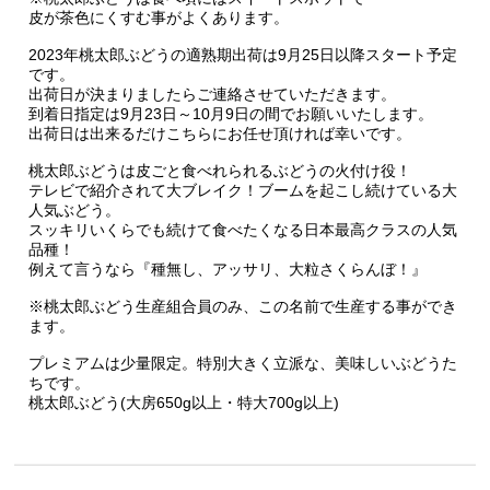
皮が茶色にくすむ事がよくあります。
2023年桃太郎ぶどうの適熟期出荷は9月25日以降スタート予定
です。
出荷日が決まりましたらご連絡させていただきます。
到着日指定は9月23日～10月9日の間でお願いいたします。
出荷日は出来るだけこちらにお任せ頂ければ幸いです。
桃太郎ぶどうは皮ごと食べれられるぶどうの火付け役！
テレビで紹介されて大ブレイク！ブームを起こし続けている大
人気ぶどう。
スッキリいくらでも続けて食べたくなる日本最高クラスの人気
品種！
例えて言うなら『種無し、アッサリ、大粒さくらんぼ！』
※桃太郎ぶどう生産組合員のみ、この名前で生産する事ができ
ます。
プレミアムは少量限定。特別大きく立派な、美味しいぶどうた
ちです。
桃太郎ぶどう(大房650g以上・特大700g以上)