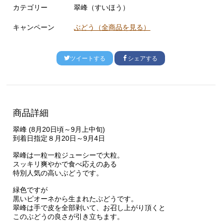
カテゴリー
翠峰（すいほう）
キャンペーン
ぶどう（全商品を見る）
ツイートする
シェアする
商品詳細
翠峰 (8月20日頃～9月上中旬)
到着日指定
８月20日～9月4日
翠峰は一粒一粒ジューシーで大粒。
スッキリ爽やかで食べ応えのある
特別人気の高いぶどうです。
緑色ですが
黒いピオーネから生まれたぶどうです。
翠峰は手で皮を全部剥いて、お召し上がり頂くと
このぶどうの良さが引き立ちます。