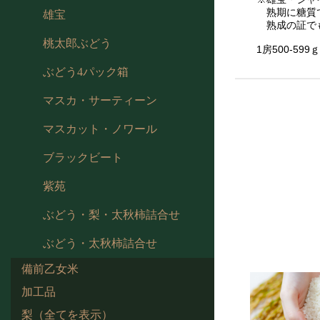
熟期に糖質で
雄宝
熟成の証でも
桃太郎ぶどう
1房500-599ｇ
ぶどう4パック箱
マスカ・サーティーン
マスカット・ノワール
ブラックビート
紫苑
ぶどう・梨・太秋柿詰合せ
ぶどう・太秋柿詰合せ
備前乙女米
加工品
梨（全てを表示）