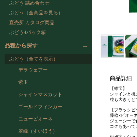
ぶどう 詰め合わせ
ぶどう（全商品を見る）
直売所 カタログ商品
ぶどう4パック箱
品種から探す
ぶどう（全てを表示）
デラウェアー
商品詳細
紫玉
【雄宝】
シャインと桃
シャインマスカット
粒も大きくと
ゴールドフィンガー
【ブラックビ
藤稔×ピオー
ニューピオーネ
ジューシーで
コクもあって
翠峰（すいほう）
※雄宝・シャ