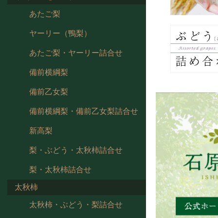
あたご梨
ヤーリー（鴨梨）
あたご梨・ヤーリー詰合せ
備前横綱梨
備前乙女梨
備前横綱梨・備前乙女梨詰合せ
新高梨
梨・ぶどう・太秋柿詰合せ
梨・太秋柿詰合せ
太秋柿
太秋柿・ぶどう・梨詰合せ