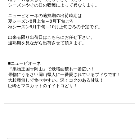
シーズンやその日の収穫によって異なります。
ニューピオーネの適熟期の出荷時期は
夏シーズン8月上旬～8月下旬ごろ
秋シーズン9月中旬～10月上旬ごろの予定です。
出来る限り出荷日はこちらにお任せ下さい。
適熟期を見ながら出荷させて頂きます。
---------------------
■ニューピオーネ
『果物王国☆岡山』で栽培面積も一番広い！
果物にうるさい岡山県人に一番愛されているブドウです！
大粒種無しで食べやすい。深くコクのある甘味！
巨峰とマスカットのイイトコどり！