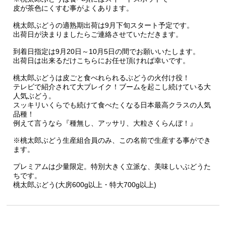
皮が茶色にくすむ事がよくあります。
桃太郎ぶどうの適熟期出荷は9月下旬スタート予定です。
出荷日が決まりましたらご連絡させていただきます。
到着日指定は9月20日～10月5日の間でお願いいたします。
出荷日は出来るだけこちらにお任せ頂ければ幸いです。
桃太郎ぶどうは皮ごと食べれられるぶどうの火付け役！
テレビで紹介されて大ブレイク！ブームを起こし続けている大
人気ぶどう。
スッキリいくらでも続けて食べたくなる日本最高クラスの人気
品種！
例えて言うなら『種無し、アッサリ、大粒さくらんぼ！』
※桃太郎ぶどう生産組合員のみ、この名前で生産する事ができ
ます。
プレミアムは少量限定。特別大きく立派な、美味しいぶどうた
ちです。
桃太郎ぶどう(大房600g以上・特大700g以上)