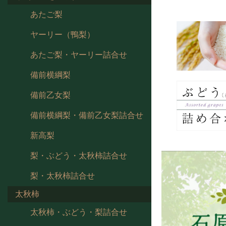
あたご梨
ヤーリー（鴨梨）
あたご梨・ヤーリー詰合せ
備前横綱梨
備前乙女梨
備前横綱梨・備前乙女梨詰合せ
新高梨
梨・ぶどう・太秋柿詰合せ
梨・太秋柿詰合せ
太秋柿
太秋柿・ぶどう・梨詰合せ