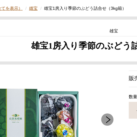
全てを表示）
雄宝
雄宝1房入り季節のぶどう詰合せ（3kg箱）
雄宝
雄宝1房入り季節のぶどう詰
販
数