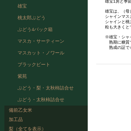
雄宝1房と季
雄宝
雄宝は、（母
シャインマス
桃太郎ぶどう
シャインと桃
粒も大きくと
ぶどう4パック箱
※雄宝・シャ
マスカ・サーティーン
熟期に糖質で
熟成の証でも
マスカット・ノワール
ブラックビート
紫苑
ぶどう・梨・太秋柿詰合せ
ぶどう・太秋柿詰合せ
備前乙女米
加工品
梨（全てを表示）