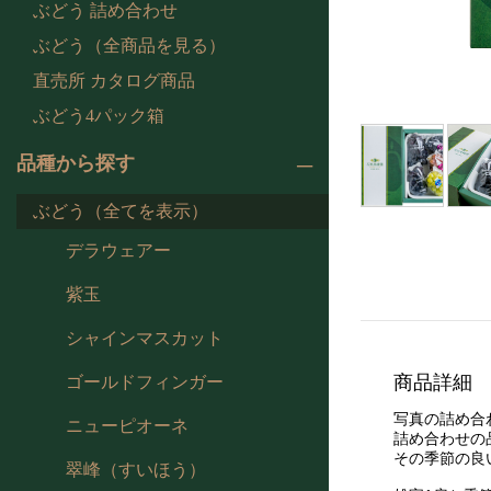
ぶどう 詰め合わせ
ぶどう（全商品を見る）
直売所 カタログ商品
ぶどう4パック箱
品種から探す
ぶどう（全てを表示）
デラウェアー
紫玉
シャインマスカット
商品詳細
ゴールドフィンガー
写真の詰め合
ニューピオーネ
詰め合わせの
その季節の良
翠峰（すいほう）