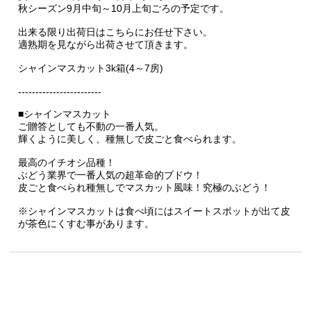
秋シーズン9月中旬～10月上旬ごろの予定です。
出来る限り出荷日はこちらにお任せ下さい。
適熟期を見ながら出荷させて頂きます。
シャインマスカット3k箱(4～7房)
------------------------
■シャインマスカット
ご贈答としても不動の一番人気。
輝くように美しく、種無しで皮ごと食べられます。
最高のイチオシ品種！
ぶどう業界で一番人気の超革命的ブドウ！
皮ごと食べられ種無しでマスカット風味！究極のぶどう！
※シャインマスカットは食べ頃にはスイートスポットが出て皮
が茶色にくすむ事があります。