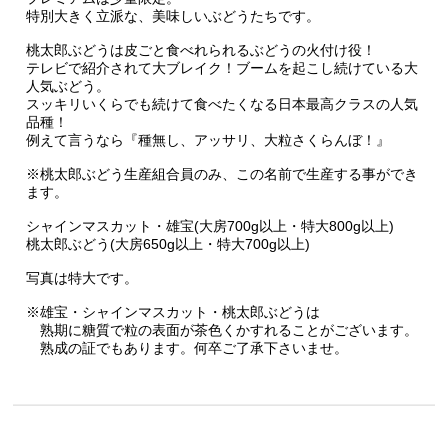
特別大きく立派な、美味しいぶどうたちです。
桃太郎ぶどうは皮ごと食べれられるぶどうの火付け役！
テレビで紹介されて大ブレイク！ブームを起こし続けている大
人気ぶどう。
スッキリいくらでも続けて食べたくなる日本最高クラスの人気
品種！
例えて言うなら『種無し、アッサリ、大粒さくらんぼ！』
※桃太郎ぶどう生産組合員のみ、この名前で生産する事ができ
ます。
シャインマスカット・雄宝(大房700g以上・特大800g以上)
桃太郎ぶどう(大房650g以上・特大700g以上)
写真は特大です。
※雄宝・シャインマスカット・桃太郎ぶどうは
熟期に糖質で粒の表面が茶色くかすれることがございます。
熟成の証でもあります。何卒ご了承下さいませ。