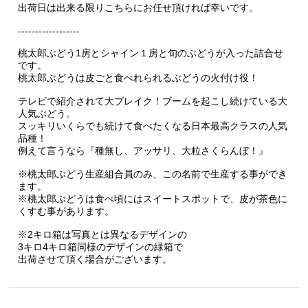
出荷日は出来る限りこちらにお任せ頂ければ幸いです。
------------------
桃太郎ぶどう1房とシャイン１房と旬のぶどうが入った詰合せ
です。
桃太郎ぶどうは皮ごと食べれられるぶどうの火付け役！
テレビで紹介されて大ブレイク！ブームを起こし続けている大
人気ぶどう。
スッキリいくらでも続けて食べたくなる日本最高クラスの人気
品種！
例えて言うなら『種無し、アッサリ、大粒さくらんぼ！』
※桃太郎ぶどう生産組合員のみ、この名前で生産する事ができ
ます。
※桃太郎ぶどうは食べ頃にはスイートスポットで、皮が茶色に
くすむ事があります。
※
2キロ箱は写真とは異なるデザインの
3キロ4キロ箱同様のデザインの緑箱で
出荷させて頂く場合がございます。