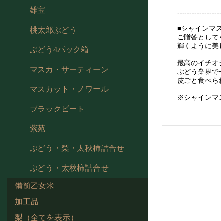
雄宝
-----------------
■シャインマ
桃太郎ぶどう
ご贈答として
輝くように美
ぶどう4パック箱
最高のイチオ
マスカ・サーティーン
ぶどう業界で
皮ごと食べら
マスカット・ノワール
※シャインマ
ブラックビート
紫苑
ぶどう・梨・太秋柿詰合せ
ぶどう・太秋柿詰合せ
備前乙女米
加工品
梨（全てを表示）