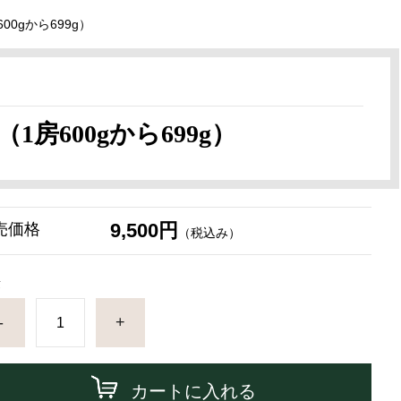
0gから699g）
房600gから699g）
9,500円
売価格
（税込み）
量
-
+
カートに入れる