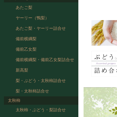
あたご梨
ヤーリー（鴨梨）
あたご梨・ヤーリー詰合せ
備前横綱梨
備前乙女梨
備前横綱梨・備前乙女梨詰合せ
新高梨
梨・ぶどう・太秋柿詰合せ
梨・太秋柿詰合せ
太秋柿
太秋柿・ぶどう・梨詰合せ