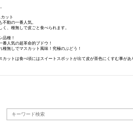
--
スカット
も不動の一番人気。
しく、種無しで皮ごと食べられます。
シ品種！
一番人気の超革命的ブドウ！
れ種無しでマスカット風味！究極のぶどう！
スカットは食べ頃にはスイートスポットが出て皮が茶色にくすむ事があ