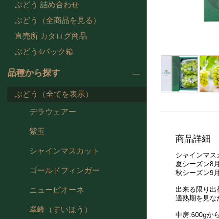
ぶどう 詰め合わせ
ぶどう（全商品を見る）
直売所 カタログ商品
ぶどう4パック箱
品種から探す
ぶどう（全てを表示）
デラウェアー
紫玉
商品詳細
シャインマスカット
シャインマス
夏シーズン8
ゴールドフィンガー
秋シーズン9
出来る限り出
ニューピオーネ
適熟期を見な
翠峰（すいほう）
中房:600gから