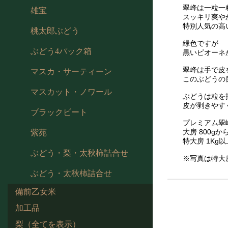
翠峰は一粒一
雄宝
スッキリ爽や
特別人気の高
桃太郎ぶどう
緑色ですが
ぶどう4パック箱
黒いピオーネ
翠峰は手で皮
マスカ・サーティーン
このぶどうの
マスカット・ノワール
ぶどうは粒を
皮が剥きやす
ブラックビート
プレミアム翠
大房 800gか
紫苑
特大房 1Kg以
ぶどう・梨・太秋柿詰合せ
※写真は特大
ぶどう・太秋柿詰合せ
備前乙女米
加工品
梨（全てを表示）