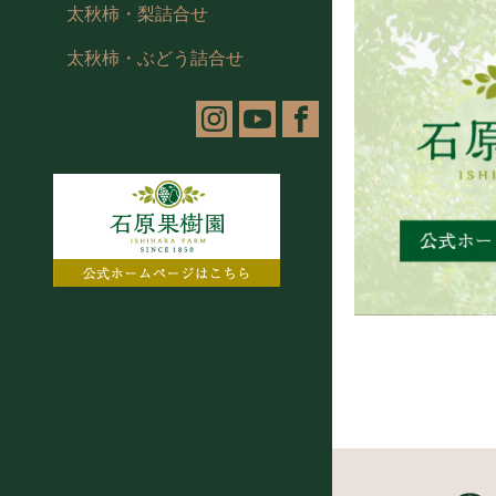
太秋柿・梨詰合せ
太秋柿・ぶどう詰合せ