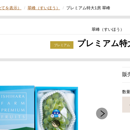
全てを表示）
翠峰（すいほう）
プレミアム特大1房 翠峰
翠峰（すいほう）
プレミアム特大
販
数