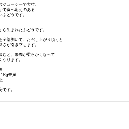
粒ジューシーで大粒。
かで食べ応えのある
いぶどうです。
から生まれたぶどうです。
を全部剥いて、お召し上がり頂くと
良さが引き立ちます。
揉むと、果肉が柔らかくなって
くなります。
峰
ら1Kg未満
上
房です。