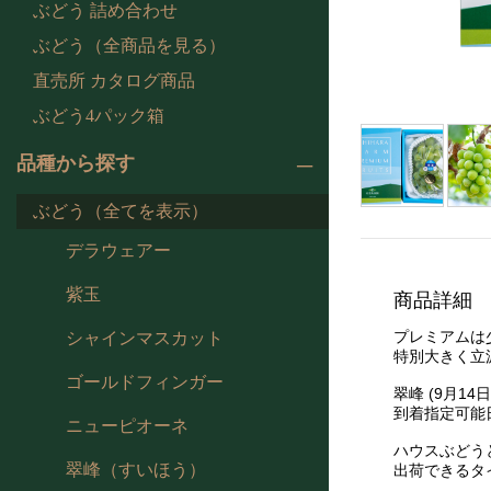
ぶどう 詰め合わせ
ぶどう（全商品を見る）
直売所 カタログ商品
ぶどう4パック箱
品種から探す
ぶどう（全てを表示）
デラウェアー
紫玉
商品詳細
プレミアムは
シャインマスカット
特別大きく立
ゴールドフィンガー
翠峰 (9月14
到着指定可能
ニューピオーネ
ハウスぶどう
翠峰（すいほう）
出荷できるタ