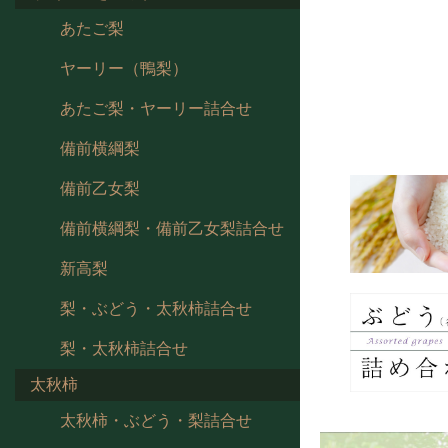
あたご梨
ヤーリー（鴨梨）
あたご梨・ヤーリー詰合せ
備前横綱梨
備前乙女梨
備前横綱梨・備前乙女梨詰合せ
新高梨
梨・ぶどう・太秋柿詰合せ
梨・太秋柿詰合せ
太秋柿
太秋柿・ぶどう・梨詰合せ