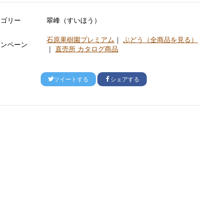
テゴリー
翠峰（すいほう）
石原果樹園プレミアム
｜
ぶどう（全商品を見る）
ャンペーン
｜
直売所 カタログ商品
ツイートする
シェアする